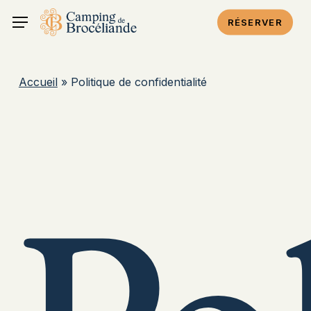
Skip
Menu
RÉSERVER
to
main
content
Accueil
»
Politique de confidentialité